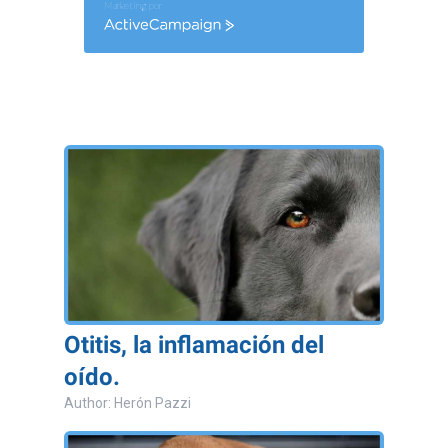
Marketing por
ActiveCampaign
Otitis, la inflamación del
oído.
Author: Herón Pazzi