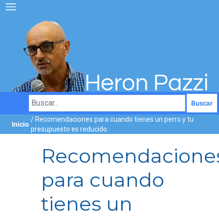
Buscar
/ Recomendaciones para cuando tienes un perro y tu
Inicio
presupuesto es reducido.
Recomendacione
para cuando
tienes un