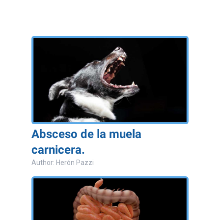
Absceso de la muela
carnicera.
Author: Herón Pazzi