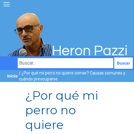
Buscar
/ ¿Por qué mi perro no quiere comer? Causas comunes y
Inicio
cuándo preocuparse.
¿Por qué mi
perro no
quiere